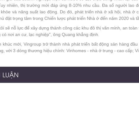
Tuy nhiên, thị trường mới đáp ứng 8-10% nhu cầu. Đa số người lao đ
 khỏe và năng suất lao động. Do đó, phát triển nhà ở xã hội, nhà ở
ủ đặt trọng tâm trong Chiến lược phát triển Nhà ở đến năm 2020 và t
ôi sẽ nỗ lực để xây dựng thành công các khu đô thị văn minh, an toàn
 có nơi an cư, lạc nghiệp", ông Quang khẳng định.
n khúc mới, Vingroup trở thành nhà phát triển bất động sản hàng đầ
g, với 3 dòng thương hiệu chính: Vinhomes - nhà ở trung - cao cấp; V
H LUẬN