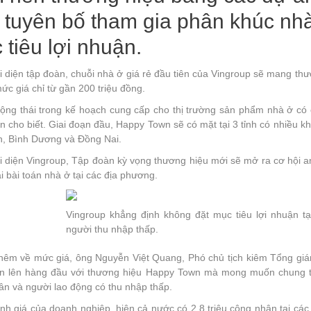
 tuyên bố tham gia phân khúc nhà
 tiêu lợi nhuận.
 diện tập đoàn, chuỗi nhà ở giá rẻ đầu tiên của Vingroup sẽ mang thư
c giá chỉ từ gần 200 triệu đồng.
động thái trong kế hoạch cung cấp cho thị trường sản phẩm nhà ở có 
 cho biết. Giai đoạn đầu, Happy Town sẽ có mặt tại 3 tỉnh có nhiều k
h, Bình Dương và Đồng Nai.
 diện Vingroup, Tập đoàn kỳ vọng thương hiệu mới sẽ mở ra cơ hội an
i bài toán nhà ở tại các địa phương.
Vingroup khẳng định không đặt mục tiêu lợi nhuận t
người thu nhập thấp.
 thêm về mức giá, ông Nguyễn Việt Quang, Phó chủ tịch kiêm Tổng giá
ận lên hàng đầu với thương hiệu Happy Town mà mong muốn chung tay
ân và người lao động có thu nhập thấp.
h giá của doanh nghiệp, hiện cả nước có 2,8 triệu công nhân tại các 