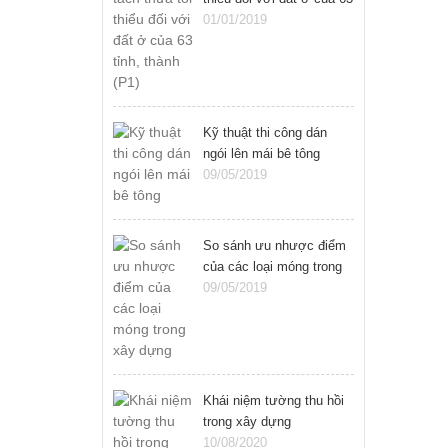
tỉnh, thành (P1)
01/01/2019
Kỹ thuật thi công dán
ngói lên mái bê tông
09/05/2019
So sánh ưu nhược điểm
của các loại móng trong
xây dựng
09/05/2019
Khái niệm tường thu hồi
trong xây dựng
10/08/2020