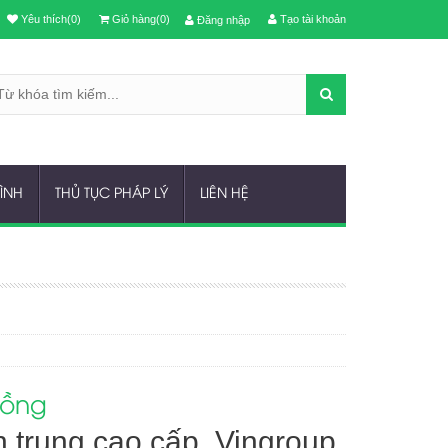
Yêu thích(0)
Giỏ hàng(0)
Tạo tài khoản
Đăng nhập
RÌNH
THỦ TỤC PHÁP LÝ
LIÊN HỆ
đồng
 trung cao cấp, Vingroup