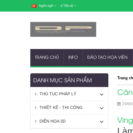
Ngôn ngữ
đ
Tiền tệ
TRANG CHỦ
INFO
ĐÀO TẠO HỌA VIÊN
Trang c
DANH MỤC SẢN PHẨM
Căn 
THỦ TỤC PHÁP LÝ
29/06/
THIẾT KẾ - THI CÔNG
Ving
DIỄN HỌA 3D
Làm