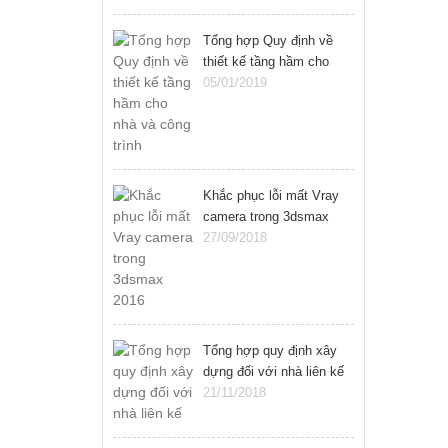
Tổng hợp Quy định về
thiết kế tầng hầm cho
nhà và công trình
05/01/2019
Khắc phục lỗi mất Vray
camera trong 3dsmax
2016
27/09/2018
Tổng hợp quy định xây
dựng đối với nhà liên kế
21/11/2018