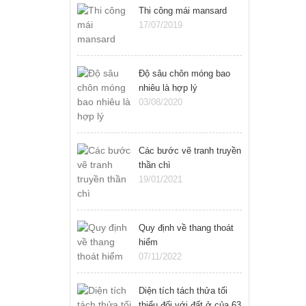
Thi công mái mansard
17/07/2019
Độ sâu chôn móng bao
nhiêu là hợp lý
03/08/2020
Các bước vẽ tranh truyền
thần chì
19/01/2021
Quy định về thang thoát
hiểm
07/11/2022
Diện tích tách thửa tối
thiểu đối với đất ở của 63