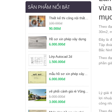
vừa
SẢN PHẨM NỔI BẬT
mục
Thiết kế thi công nội thất khách sạn Vũng Tàu
100.000đ
Theo đại
90.000đ
30m2, mứ
Hồ sơ xin phép xây dựng
Đây là 
6.000.000đ
Tập đoàn
Bắc Nin
Lớp Autocad 2d
Theo đại
1.500.000đ
phần giả
mẫu hồ sơ xin phép xây dựng sau sát nhập
6.000.000đ
vẽ phối cảnh giá rẻ Vũng Tàu
Lý giải
5.000.000đ
lợi nhu
3.000.000đ
công nh
Theo đán