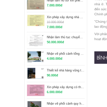
Nhận làm hồ sơ xin phép xây dựng TP Vũng Tàu
nhà ở. 
7.000.000đ
đến sức
Chính ph
Xin phép xây dựng nhà ở Vũng Tàu
"Chúng t
10.000.000đ
lao động
7.000.000đ
Với phâ
Nhận làm thủ tục chuyển mục đích sử dụng đất tại Vũng Tàu
hoạt độn
50.000.000đ
Nhận vẽ phối cảnh tổng mặt bằng trường học giá rẻ
BÌN
4.000.000đ
Thiết kế nhà hàng vũng tàu
90.000đ
Xin phép xây dựng có thời hạn tại Vũng Tàu
6.000.000đ
Nhận vẽ phối cảnh quy hoạch chi tiết 1/500, phối cảnh tiểu cảnh sân vườn