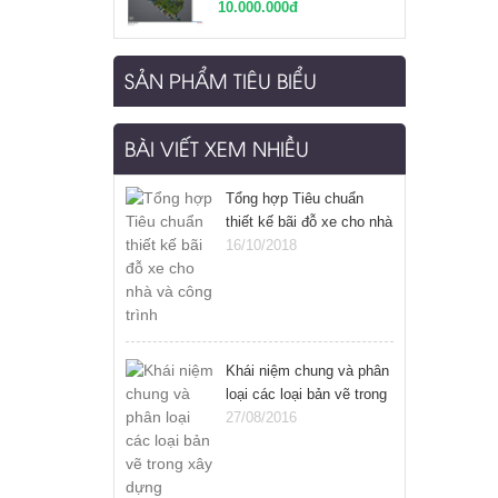
10.000.000đ
SẢN PHẨM TIÊU BIỂU
BÀI VIẾT XEM NHIỀU
Tổng hợp Tiêu chuẩn
thiết kế bãi đỗ xe cho nhà
và công trình
16/10/2018
Khái niệm chung và phân
loại các loại bản vẽ trong
xây dựng
27/08/2016