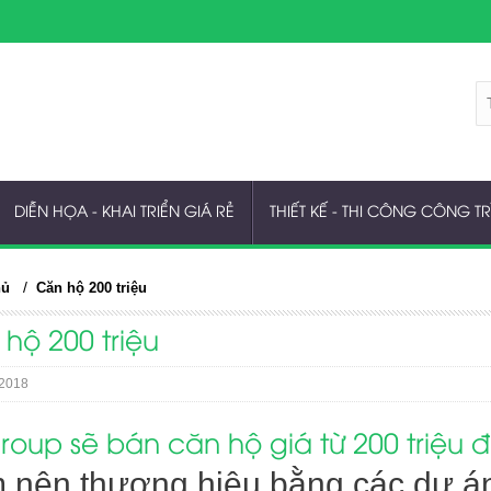
DIỄN HỌA - KHAI TRIỂN GIÁ RẺ
THIẾT KẾ - THI CÔNG CÔNG T
/
hủ
Căn hộ 200 triệu
hộ 200 triệu
2018
roup sẽ bán căn hộ giá từ 200 triệu 
 nên thương hiệu bằng các dự án