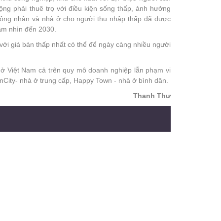
ộng phải thuê trọ với điều kiện sống thấp, ảnh hưởng
 công nhân và nhà ở cho người thu nhập thấp đã được
ầm nhìn đến 2030.
 với giá bán thấp nhất có thể để ngày càng nhiều người
u ở Việt Nam cả trên quy mô doanh nghiệp lẫn phạm vi
inCity- nhà ở trung cấp, Happy Town - nhà ở bình dân.
Thanh Thư