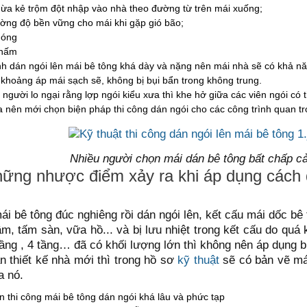
ừa kẻ trộm đột nhập vào nhà theo đường từ trên mái xuống;
ờng độ bền vững cho mái khi gặp gió bão;
nóng
thấm
h dán ngói lên mái bê tông khá dày và nặng nên mái nhà sẽ có khả nă
khoảng áp mái sạch sẽ, không bị bụi bẩn trong không trung.
người lo ngại rằng lợp ngói kiểu xưa thì khe hở giữa các viên ngói có 
 nên mới chọn biện pháp thi công dán ngói cho các công trình quan tr
Nhiều người chọn mái dán bê tông bất chấp cả
hững nhược điểm xảy ra khi áp dụng cách 
ái bê tông đúc nghiêng rồi dán ngói lên, kết cấu mái dốc bê
m, tấm sàn, vữa hồ... và bị lưu nhiệt trong kết cấu do qu
ầng , 4 tầng… đã có khối lượng lớn thì không nên áp dụng b
n thiết kế nhà mới thì trong hồ sơ
kỹ thuật
sẽ có bản vẽ má
a nó.
n thi công mái bê tông dán ngói khá lâu và phức tạp