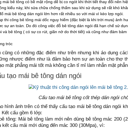
mái bê tông có bề mặt rộng dễ bị co ngót khi thời tiết thay đổi nên hi
ông kiểu này, khi sửa chữa chống thấm sau khi sử dụng sẽ rất khó khă
đổ mái bê tông dán ngói lớn hơn rất nhiều so với mái vì kèo lợp ngói.
p thi công bê tông mái dốc nguy hiểm (đặc biệt là khi trời mưa) ảnh h
c sự an toàn. Do đó công việc đỗ bê tông dán ngói đã hạn chế sử dụn
i và bê tông ( có sự co rút, giãn nở do thời tiết) và cũng như đảm bả
ng tróc
 cũng có những đặc điểm như trên nhưng khi áo dụng cách
ững nhược điểm như là đảm bảo hơn sự an toàn cho thợ thi
tạo mặt phẳng mái tốt mà không cần tỉ mỉ làm nhẵn mặt phẳn
ấu tạo mái bê tông dán ngói
Cấu tạo mái bê tông cốt thép dán ngói ch
 hình ảnh trên có thể thấy cấu tạo mái bê tông dán ngói khá
. Kết cấu gồm 6 lớp:
 bê tông: Mái bê tông làm mới nên dùng bê tông mác 200 (2
a kết cấu mái mới dùng đến mác 300 (30Mpa), vì: