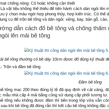
mat chống nóng: Có hoặc không cần thiết
 Là vật liệu không thể thiếu để tiến hành cách dán ngói lên 
lưu ý chọn màu ngói hợp phong thủy, hợp kiến trúc. Có thể d
dụng cụ để trộn bê tông và dán ngói: xẻng, bay, bàn gỗ, cào
ướng dẫn cách đổ bê tông và chống thấm m
ngói lên mái bê tông
ái bê tông thường có bề dày 10cm được đổ đúng kỹ thuật để
: Trộn và đầm bê tông
Đầm bê tông
 bê tông mac 200 theo đúng tỷ lệ đã quy định về cát vàng, 
c mẫu nhà cấp 4 mái bằng cũng sử dụng cấp phối tương tự.
bê tông nếu không được đầm thì bên trong lớp vữa vẫn còn 
 sau khi bê tông đã đóng rắn thì kết cấu bê tông không đặc 