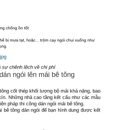
ng chống ồn tốt
thể bị mưa tạt, hoặc... trộm cạy ngói chui xuống như
ọng.
 sự chênh lệch về chi phí
dán ngói lên mái bê tông
 tông cốt thép khối lượng bộ mái khá nặng, bao
á kín. Những nhà cao tầng kết cấu như các mẫu
iện pháp thi công dán ngói mái bê tông.
i bê tông dán ngói để bạn hình dung được kết