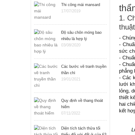
Thi công mái mansard
thẩ
17/07/2019
1. Ch
thuậ
Độ sâu chôn móng bao
- Chúng
nhiêu là hợp lý
- Chuẩ
03/08/2020
sức chố
- Chuẩn
- Chuẩn
Các bước vẽ tranh truyền
phẳng 
thần chì
- Các k
19/01/2021
lưới k
lỏng, 
thiết 
Quy định về thang thoát
hai ch
hiểm
kết hợ
07/11/2022
Diện tích tách thửa tối
L
thiểu đối với đất ở của 63