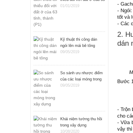
- Gach
tỉnh, thành (P1)
01/01/2019
- Ngói:
tốt và 
- Các 
2. H
Kỹ thuật thi công dán
dán 
ngói lên mái bê tông
09/05/2019
M
So sánh ưu nhược điểm
của các loại móng trong
Bước 1
xây dựng
09/05/2019
- Trộn
cho cá
Khái niệm tường thu hồi
- Vữa 
trong xây dựng
vậy thì
10/08/2020