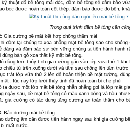
g kỹ thuật đổ bê tông mái dốc, đầm bê tông sẽ đảm bảo vữ
bao bọc được hoàn toàn cốt thép, đảm bảo được độ bền, khả
Trong quá trình đầm bê tông cần căng
: Gia cường bề mặt kết hợp chống thấm mái
khi đầm lại chúng ta xoa phẳng mặt bê tông sao cho không 
ễ dàng và đảm bảo sự bền vững chúng ta tiến hành hành rắ
i dùng bàn gỗ xoa thật kỹ mặt bê tông.
 đó dùng lưới thủy tinh gia cường gắn vào lớp vữa thứ 1 khi
o chiều từ trên xuống dưới và tấm sau chồng lên tấm trước t
 tục trát lớp vữa thứ 2 lên để hoàn thiện bề mặt tường, dù
mặt , lúc này lớp lưới thủy tinh đã hoàn toàn bị che phủ
đó ta được một lớp mặt bê tông nhẵn phẳng gọi là lớp mặt gi
g ngày sau, bề mặt bê tông có màu xanh bóng và hầu như 
t gia cường có tác dụng tăng cường an toàn thấm cho bê t
: Bảo dưỡng mái bê tông
ảo dưỡng ẩm cần được tiến hành ngay sau khi gia cường bề
 bị mất nước.